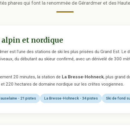
vités phares qui font la renommée de Gérardmer et des Haut
 alpin et nordique
mer est l'une des stations de ski les plus prisées du Grand Est. Le
iveaux, du débutant au skieur confirmé, avec un dénivelé de 300 m
lement 20 minutes, la station de
La Bresse-Hohneck
, plus grand 
 et 220 hectares de domaine nordique sur les crêtes vosgiennes.
auselaine - 21 pistes
La Bresse-Hohneck - 34 pistes
Ski de fond su