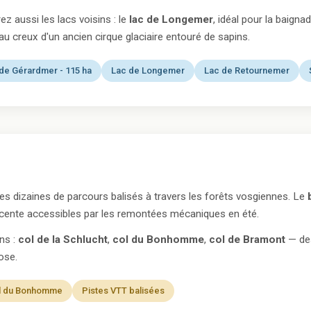
ez aussi les lacs voisins : le
lac de Longemer
, idéal pour la baigna
au creux d'un ancien cirque glaciaire entouré de sapins.
de Gérardmer - 115 ha
Lac de Longemer
Lac de Retournemer
es dizaines de parcours balisés à travers les forêts vosgiennes. Le
cente accessibles par les remontées mécaniques en été.
ns :
col de la Schlucht
,
col du Bonhomme
,
col de Bramont
— de
ose.
l du Bonhomme
Pistes VTT balisées