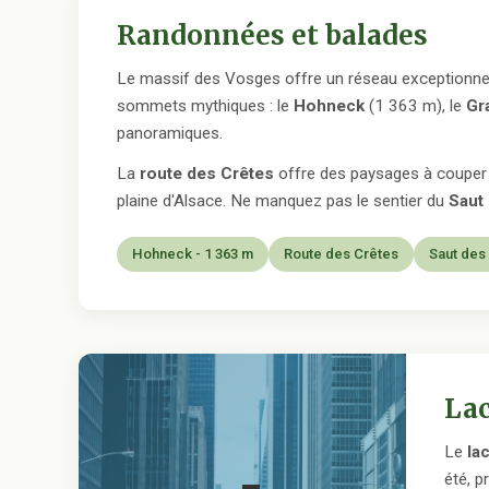
Randonnées et balades
Le massif des Vosges offre un réseau exceptionnel 
sommets mythiques : le
Hohneck
(1 363 m), le
Gr
panoramiques.
La
route des Crêtes
offre des paysages à couper l
plaine d'Alsace. Ne manquez pas le sentier du
Saut
Hohneck - 1 363 m
Route des Crêtes
Saut des
Lac
Le
la
été, p