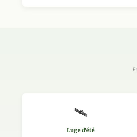
E
🛰
Luge d'été