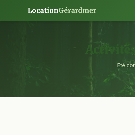
Location
Gérardmer
Activité
Été com