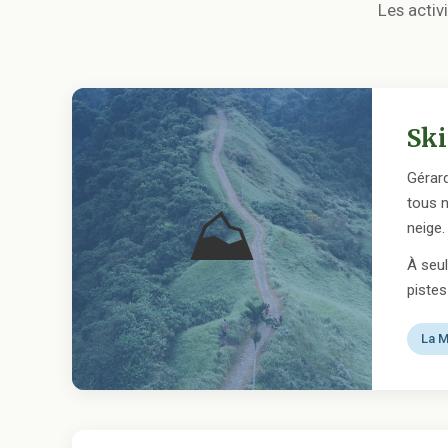
Les acti
Ski
Gérard
tous n
⛰
neige.
À seu
pistes
La M