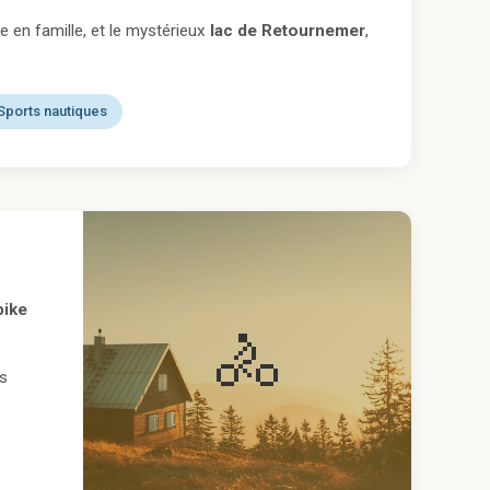
de en famille, et le mystérieux
lac de Retournemer
,
Sports nautiques
bike
🚴
s