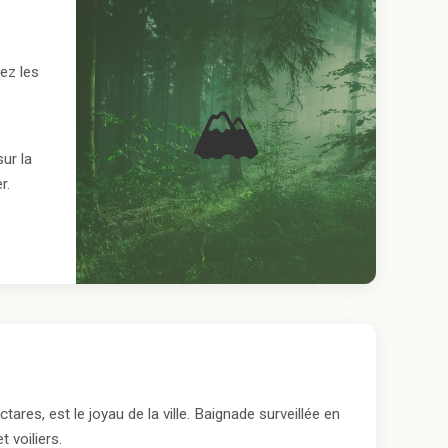
ez les
🏔
ur la
r.
ares, est le joyau de la ville. Baignade surveillée en
 voiliers.